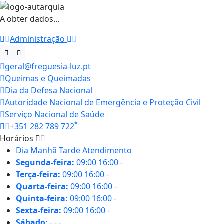
A obter dados...
Administração
geral@freguesia-luz.pt
Queimas e Queimadas
Dia da Defesa Nacional
Autoridade Nacional de Emergência e Proteção Civil
Serviço Nacional de Saúde
*
+351 282 789 722
Horários
Dia
Manhã
Tarde
Atendimento
Segunda-feira:
09:00
16:00
-
Terça-feira:
09:00
16:00
-
Quarta-feira:
09:00
16:00
-
Quinta-feira:
09:00
16:00
-
Sexta-feira:
09:00
16:00
-
Sábado:
-
-
-