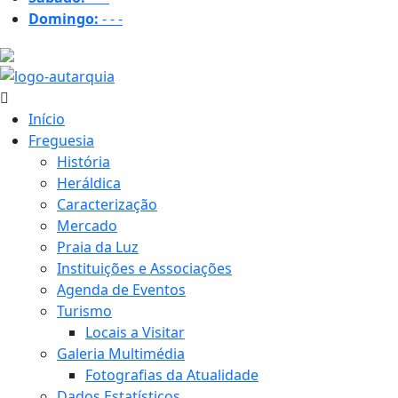
Domingo:
-
-
-
33.4 ºC
Início
Freguesia
História
Heráldica
Caracterização
Mercado
Praia da Luz
Instituições e Associações
Agenda de Eventos
Turismo
Locais a Visitar
Galeria Multimédia
Fotografias da Atualidade
Dados Estatísticos