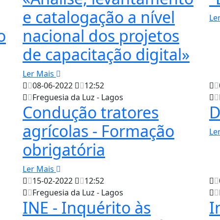
e catalogação a nível
Le
o
nacional dos projetos
de capacitação digital»
Ler Mais
08-06-2022
12:52
Freguesia da Luz - Lagos
Condução tratores
D
agrícolas - Formação
Le
obrigatória
Ler Mais
15-02-2022
12:52
Freguesia da Luz - Lagos
INE - Inquérito às
I