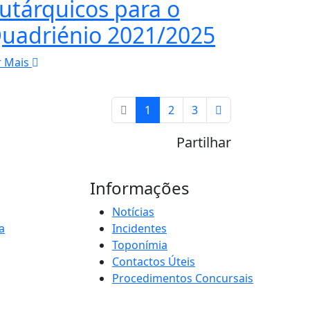
utárquicos para o
uadriénio 2021/2025
r Mais
1
2
3
Partilhar
Informações
Notícias
a
Incidentes
Toponímia
Contactos Úteis
Procedimentos Concursais