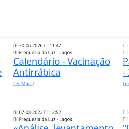
30-06-2026
11:47
Freguesia da Luz - Lagos
Calendário - Vacinação
P
e
Antirrábica
-
Ler Mais
Le
07-08-2023
12:52
Freguesia da Luz - Lagos
«Análise, levantamento
"