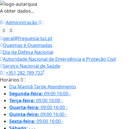
A obter dados...
Administração
geral@freguesia-luz.pt
Queimas e Queimadas
Dia da Defesa Nacional
Autoridade Nacional de Emergência e Proteção Civil
Serviço Nacional de Saúde
*
+351 282 789 722
Horários
Dia
Manhã
Tarde
Atendimento
Segunda-feira:
09:00
16:00
-
Terça-feira:
09:00
16:00
-
Quarta-feira:
09:00
16:00
-
Quinta-feira:
09:00
16:00
-
Sexta-feira:
09:00
16:00
-
Sábado:
-
-
-