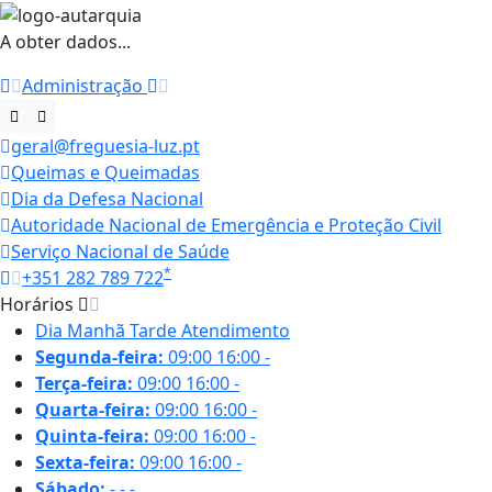
A obter dados...
Administração
geral@freguesia-luz.pt
Queimas e Queimadas
Dia da Defesa Nacional
Autoridade Nacional de Emergência e Proteção Civil
Serviço Nacional de Saúde
*
+351 282 789 722
Horários
Dia
Manhã
Tarde
Atendimento
Segunda-feira:
09:00
16:00
-
Terça-feira:
09:00
16:00
-
Quarta-feira:
09:00
16:00
-
Quinta-feira:
09:00
16:00
-
Sexta-feira:
09:00
16:00
-
Sábado:
-
-
-