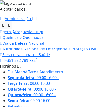
A obter dados...
Administração
geral@freguesia-luz.pt
Queimas e Queimadas
Dia da Defesa Nacional
Autoridade Nacional de Emergência e Proteção Civil
Serviço Nacional de Saúde
*
+351 282 789 722
Horários
Dia
Manhã
Tarde
Atendimento
Segunda-feira:
09:00
16:00
-
Terça-feira:
09:00
16:00
-
Quarta-feira:
09:00
16:00
-
Quinta-feira:
09:00
16:00
-
Sexta-feira:
09:00
16:00
-
Sábado:
-
-
-