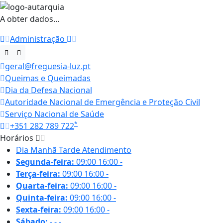
A obter dados...
Administração
geral@freguesia-luz.pt
Queimas e Queimadas
Dia da Defesa Nacional
Autoridade Nacional de Emergência e Proteção Civil
Serviço Nacional de Saúde
*
+351 282 789 722
Horários
Dia
Manhã
Tarde
Atendimento
Segunda-feira:
09:00
16:00
-
Terça-feira:
09:00
16:00
-
Quarta-feira:
09:00
16:00
-
Quinta-feira:
09:00
16:00
-
Sexta-feira:
09:00
16:00
-
Sábado:
-
-
-