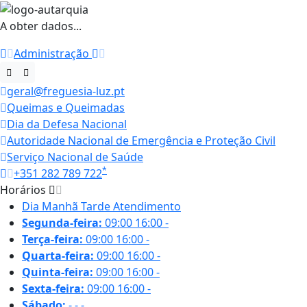
A obter dados...
Administração
geral@freguesia-luz.pt
Queimas e Queimadas
Dia da Defesa Nacional
Autoridade Nacional de Emergência e Proteção Civil
Serviço Nacional de Saúde
*
+351 282 789 722
Horários
Dia
Manhã
Tarde
Atendimento
Segunda-feira:
09:00
16:00
-
Terça-feira:
09:00
16:00
-
Quarta-feira:
09:00
16:00
-
Quinta-feira:
09:00
16:00
-
Sexta-feira:
09:00
16:00
-
Sábado:
-
-
-