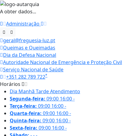
A obter dados...
Administração
geral@freguesia-luz.pt
Queimas e Queimadas
Dia da Defesa Nacional
Autoridade Nacional de Emergência e Proteção Civil
Serviço Nacional de Saúde
*
+351 282 789 722
Horários
Dia
Manhã
Tarde
Atendimento
Segunda-feira:
09:00
16:00
-
Terça-feira:
09:00
16:00
-
Quarta-feira:
09:00
16:00
-
Quinta-feira:
09:00
16:00
-
Sexta-feira:
09:00
16:00
-
Sábado:
-
-
-