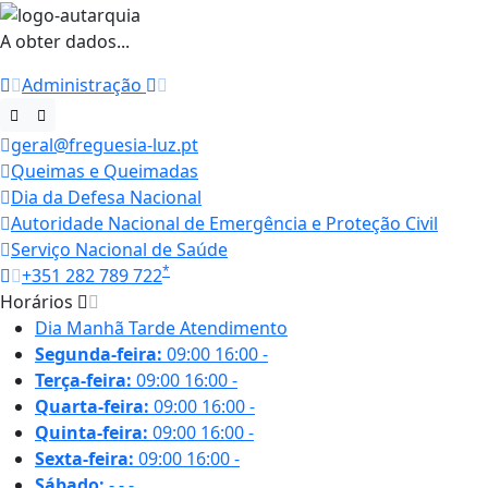
A obter dados...
Administração
geral@freguesia-luz.pt
Queimas e Queimadas
Dia da Defesa Nacional
Autoridade Nacional de Emergência e Proteção Civil
Serviço Nacional de Saúde
*
+351 282 789 722
Horários
Dia
Manhã
Tarde
Atendimento
Segunda-feira:
09:00
16:00
-
Terça-feira:
09:00
16:00
-
Quarta-feira:
09:00
16:00
-
Quinta-feira:
09:00
16:00
-
Sexta-feira:
09:00
16:00
-
Sábado:
-
-
-