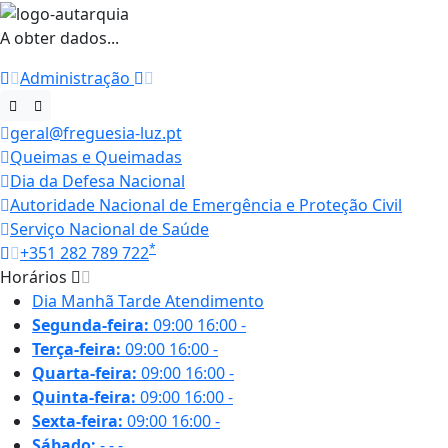
A obter dados...
Administração
geral@freguesia-luz.pt
Queimas e Queimadas
Dia da Defesa Nacional
Autoridade Nacional de Emergência e Proteção Civil
Serviço Nacional de Saúde
*
+351 282 789 722
Horários
Dia
Manhã
Tarde
Atendimento
Segunda-feira:
09:00
16:00
-
Terça-feira:
09:00
16:00
-
Quarta-feira:
09:00
16:00
-
Quinta-feira:
09:00
16:00
-
Sexta-feira:
09:00
16:00
-
Sábado:
-
-
-