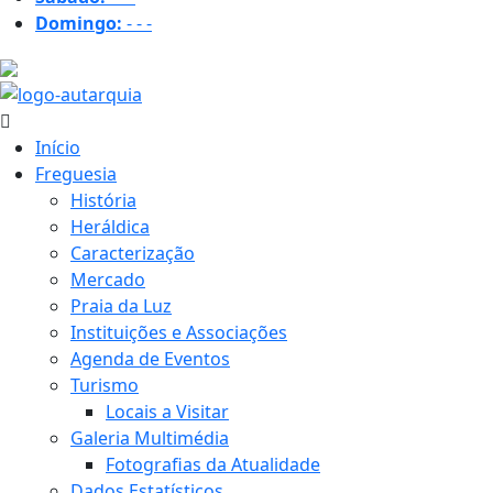
Domingo:
-
-
-
32.1 ºC
Início
Freguesia
História
Heráldica
Caracterização
Mercado
Praia da Luz
Instituições e Associações
Agenda de Eventos
Turismo
Locais a Visitar
Galeria Multimédia
Fotografias da Atualidade
Dados Estatísticos