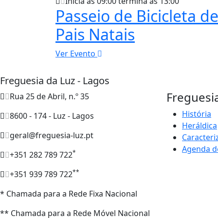
Inicia às 09:00 termina às 13:00
Passeio de Bicicleta d
Pais Natais
Ver Evento
Freguesia da Luz - Lagos
Freguesi
Rua 25 de Abril, n.º 35
História
8600 - 174 - Luz - Lagos
Heráldica
geral@freguesia-luz.pt
Caracteri
Agenda d
*
+351 282 789 722
**
+351 939 789 722
* Chamada para a Rede Fixa Nacional
** Chamada para a Rede Móvel Nacional