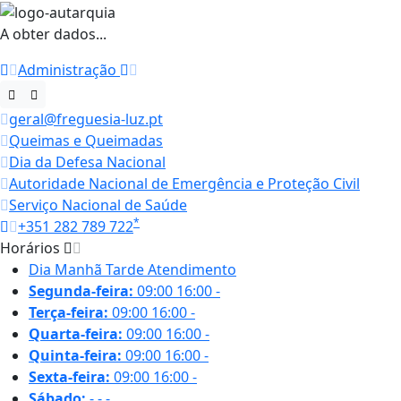
A obter dados...
Administração
geral@freguesia-luz.pt
Queimas e Queimadas
Dia da Defesa Nacional
Autoridade Nacional de Emergência e Proteção Civil
Serviço Nacional de Saúde
*
+351 282 789 722
Horários
Dia
Manhã
Tarde
Atendimento
Segunda-feira:
09:00
16:00
-
Terça-feira:
09:00
16:00
-
Quarta-feira:
09:00
16:00
-
Quinta-feira:
09:00
16:00
-
Sexta-feira:
09:00
16:00
-
Sábado:
-
-
-