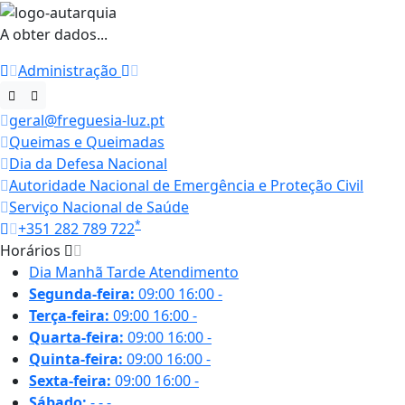
A obter dados...
Administração
geral@freguesia-luz.pt
Queimas e Queimadas
Dia da Defesa Nacional
Autoridade Nacional de Emergência e Proteção Civil
Serviço Nacional de Saúde
*
+351 282 789 722
Horários
Dia
Manhã
Tarde
Atendimento
Segunda-feira:
09:00
16:00
-
Terça-feira:
09:00
16:00
-
Quarta-feira:
09:00
16:00
-
Quinta-feira:
09:00
16:00
-
Sexta-feira:
09:00
16:00
-
Sábado:
-
-
-