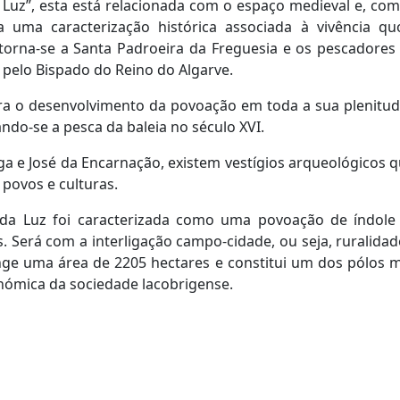
uz”, esta está relacionada com o espaço medieval e, com
 uma caracterização histórica associada à vivência qu
torna-se a Santa Padroeira da Freguesia e os pescadore
pelo Bispado do Reino do Algarve.
 o desenvolvimento da povoação em toda a sua plenitude. 
ndo-se a pesca da baleia no século XVI.
iga e José da Encarnação, existem vestígios arqueológicos 
 povos e culturas.
 da Luz foi caracterizada como uma povoação de índole p
s. Será com a interligação campo-cidade, ou seja, ruralid
nge uma área de 2205 hectares e constitui um dos pólos 
nómica da sociedade lacobrigense.