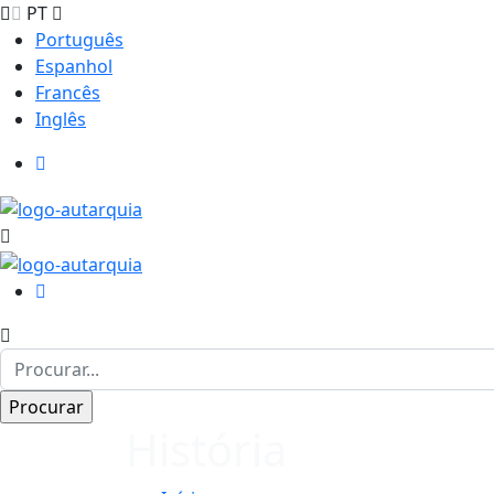
PT
Português
Espanhol
Francês
Inglês
História