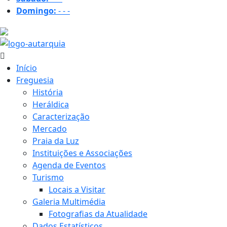
Domingo:
-
-
-
26.5 ºC
Início
Freguesia
História
Heráldica
Caracterização
Mercado
Praia da Luz
Instituições e Associações
Agenda de Eventos
Turismo
Locais a Visitar
Galeria Multimédia
Fotografias da Atualidade
Dados Estatísticos