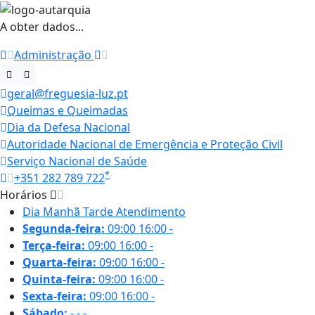
A obter dados...
Administração
geral@freguesia-luz.pt
Queimas e Queimadas
Dia da Defesa Nacional
Autoridade Nacional de Emergência e Proteção Civil
Serviço Nacional de Saúde
*
+351 282 789 722
Horários
Dia
Manhã
Tarde
Atendimento
Segunda-feira:
09:00
16:00
-
Terça-feira:
09:00
16:00
-
Quarta-feira:
09:00
16:00
-
Quinta-feira:
09:00
16:00
-
Sexta-feira:
09:00
16:00
-
Sábado:
-
-
-