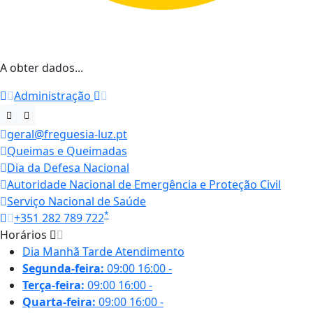
A obter dados...
Administração
geral@freguesia-luz.pt
Queimas e Queimadas
Dia da Defesa Nacional
Autoridade Nacional de Emergência e Proteção Civil
Serviço Nacional de Saúde
*
+351 282 789 722
Horários
Dia
Manhã
Tarde
Atendimento
Segunda-feira:
09:00
16:00
-
Terça-feira:
09:00
16:00
-
Quarta-feira:
09:00
16:00
-