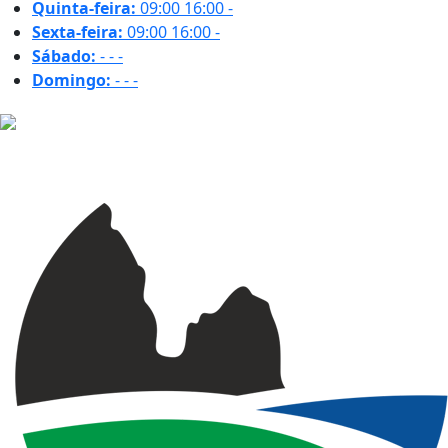
Quinta-feira:
09:00
16:00
-
Sexta-feira:
09:00
16:00
-
Sábado:
-
-
-
Domingo:
-
-
-
19.2 ºC