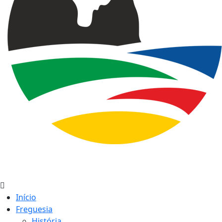
Início
Freguesia
História