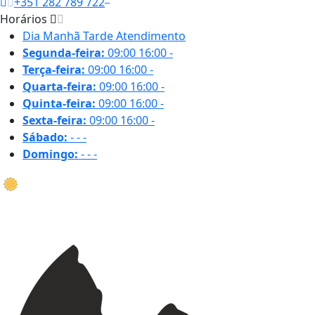
+351 282 789 722
Horários
Dia
Manhã
Tarde
Atendimento
Segunda-feira:
09:00
16:00
-
Terça-feira:
09:00
16:00
-
Quarta-feira:
09:00
16:00
-
Quinta-feira:
09:00
16:00
-
Sexta-feira:
09:00
16:00
-
Sábado:
-
-
-
Domingo:
-
-
-
19.6 ºC