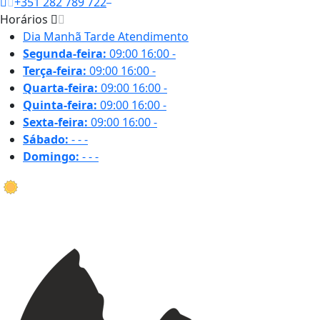
+351 282 789 722
Horários
Dia
Manhã
Tarde
Atendimento
Segunda-feira:
09:00
16:00
-
Terça-feira:
09:00
16:00
-
Quarta-feira:
09:00
16:00
-
Quinta-feira:
09:00
16:00
-
Sexta-feira:
09:00
16:00
-
Sábado:
-
-
-
Domingo:
-
-
-
32.4 ºC