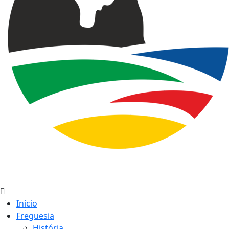
Início
Freguesia
História