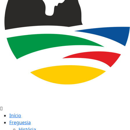
Início
Freguesia
História