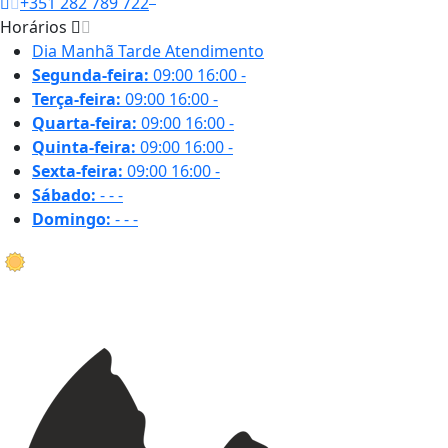
+351 282 789 722
Horários
Dia
Manhã
Tarde
Atendimento
Segunda-feira:
09:00
16:00
-
Terça-feira:
09:00
16:00
-
Quarta-feira:
09:00
16:00
-
Quinta-feira:
09:00
16:00
-
Sexta-feira:
09:00
16:00
-
Sábado:
-
-
-
Domingo:
-
-
-
18.2 ºC