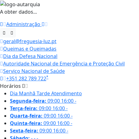
A obter dados...
Administração
geral@freguesia-luz.pt
Queimas e Queimadas
Dia da Defesa Nacional
Autoridade Nacional de Emergência e Proteção Civil
Serviço Nacional de Saúde
*
+351 282 789 722
Horários
Dia
Manhã
Tarde
Atendimento
Segunda-feira:
09:00
16:00
-
Terça-feira:
09:00
16:00
-
Quarta-feira:
09:00
16:00
-
Quinta-feira:
09:00
16:00
-
Sexta-feira:
09:00
16:00
-
Sábado:
-
-
-