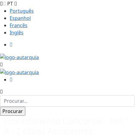
PT
Português
Espanhol
Francês
Inglês
Procedimento Concursal - Ref.ª
A - 2 (dois) Assistentes