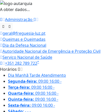
A obter dados...
Administração
geral@freguesia-luz.pt
Queimas e Queimadas
Dia da Defesa Nacional
Autoridade Nacional de Emergência e Proteção Civil
Serviço Nacional de Saúde
*
+351 282 789 722
Horários
Dia
Manhã
Tarde
Atendimento
Segunda-feira:
09:00
16:00
-
Terça-feira:
09:00
16:00
-
Quarta-feira:
09:00
16:00
-
Quinta-feira:
09:00
16:00
-
Sexta-feira:
09:00
16:00
-
Sábado:
-
-
-