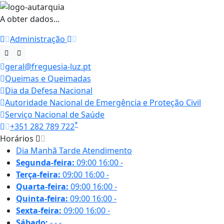
A obter dados...
Administração
geral@freguesia-luz.pt
Queimas e Queimadas
Dia da Defesa Nacional
Autoridade Nacional de Emergência e Proteção Civil
Serviço Nacional de Saúde
*
+351 282 789 722
Horários
Dia
Manhã
Tarde
Atendimento
Segunda-feira:
09:00
16:00
-
Terça-feira:
09:00
16:00
-
Quarta-feira:
09:00
16:00
-
Quinta-feira:
09:00
16:00
-
Sexta-feira:
09:00
16:00
-
Sábado:
-
-
-