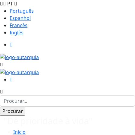
PT
Português
Espanhol
Francês
Inglês
"Dê prioridade à vida"
Início