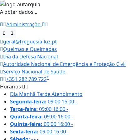
A obter dados...
Administração
geral@freguesia-luz.pt
Queimas e Queimadas
Dia da Defesa Nacional
Autoridade Nacional de Emergência e Proteção Civil
Serviço Nacional de Saúde
*
+351 282 789 722
Horários
Dia
Manhã
Tarde
Atendimento
Segunda-feira:
09:00
16:00
-
Terça-feira:
09:00
16:00
-
Quarta-feira:
09:00
16:00
-
Quinta-feira:
09:00
16:00
-
Sexta-feira:
09:00
16:00
-
Sábado:
-
-
-