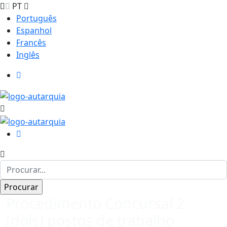
PT
Português
Espanhol
Francês
Inglês
Procedimento Concursal 2
(dois) postos de trabalho