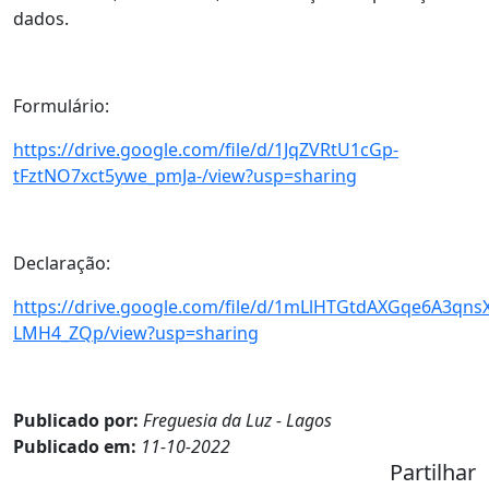
dados.
Formulário:
https://drive.google.com/file/d/1JqZVRtU1cGp-
tFztNO7xct5ywe_pmJa-/view?usp=sharing
Declaração:
https://drive.google.com/file/d/1mLlHTGtdAXGqe6A3qns
LMH4_ZQp/view?usp=sharing
Publicado por:
Freguesia da Luz - Lagos
Publicado em:
11-10-2022
Partilhar