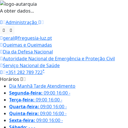
A obter dados...
Administração
geral@freguesia-luz.pt
Queimas e Queimadas
Dia da Defesa Nacional
Autoridade Nacional de Emergência e Proteção Civil
Serviço Nacional de Saúde
*
+351 282 789 722
Horários
Dia
Manhã
Tarde
Atendimento
Segunda-feira:
09:00
16:00
-
Terça-feira:
09:00
16:00
-
Quarta-feira:
09:00
16:00
-
Quinta-feira:
09:00
16:00
-
Sexta-feira:
09:00
16:00
-
Sábado:
-
-
-