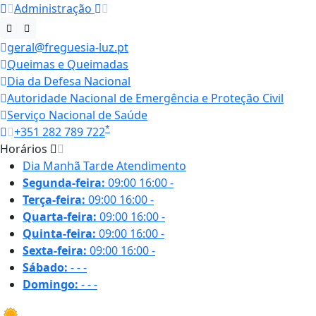
Administração
geral@freguesia-luz.pt
Queimas e Queimadas
Dia da Defesa Nacional
Autoridade Nacional de Emergência e Proteção Civil
Serviço Nacional de Saúde
*
+351 282 789 722
Horários
Dia
Manhã
Tarde
Atendimento
Segunda-feira:
09:00
16:00
-
Terça-feira:
09:00
16:00
-
Quarta-feira:
09:00
16:00
-
Quinta-feira:
09:00
16:00
-
Sexta-feira:
09:00
16:00
-
Sábado:
-
-
-
Domingo:
-
-
-
19.9 ºC